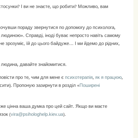
тосунки? І ви не знаєте, що робити? Можливо, вам
, почувши пораду звернутися по допомогу до психолога,
 людиною». Справді, іноді буває непросто навіть самому
не зрозуміє, їй до цього байдуже… І ми йдемо до рідних,
а людина, давайте знайомитися.
повісти про те, чим для мене є
психотерапія
,
як я працюю
,
осити). Пропоную зазирнути в розділ «
Поширені
уже цінна ваша думка про цей сайт. Якщо ви маєте
’язок
(
).
vira@psihologhelp.kiev.ua