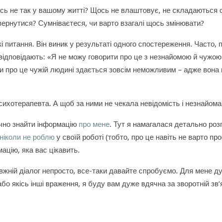
сь не так у вашому житті? Щось не влаштовує, не складаються с
звернутися? Сумніваєтеся, чи варто взагалі щось змінювати?
кі питання. Він виник у результаті одного спостереження. Часто
 відповідають: «Я не можу говорити про це з незнайомою й чужою
ати про це чужій людині здається зовсім неможливим – адже вона 
психотерапевта. А щоб за ними не чекала невідомість і незнайом
учно знайти інформацію
про мене
. Тут я намагалася детально роз
ніколи не роблю
у своїй роботі (тобто, про це навіть не варто пр
ацію, яка вас цікавить.
авжній діалог непросто, все-таки давайте спробуємо. Для мене д
або якісь інші враження, я буду вам дуже вдячна за зворотній зв