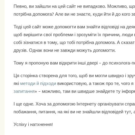
Певно, ви зайшли на цей сайт не випадково. Можливо, що
потрібна допомога? Але ви не знаєте, куди йти й до кого 
Тоді цей сайт може допомогти вам знайти відповіді на дея
щоб вирішити свої проблеми і зрозуміти їх причини, люди
собі зізнатися в тому, що тобі потрібна допомога. А сказ
друзів. Однак вони не завжди можуть допомогти.
Тому я пропоную вам відкрити інші двері – до психолога-
Ця сторінка створена для того, щоб ви могли швидко і зр
які
методи й підходи
використовую, а також про те, чого я
запитання
» – можливо, там ви швидше знайдете ту інформ
І ще одне. Хоча за допомогою Інтернету організувати спр
побажання, питання, на які ви не знайшли відповідей тут, 
Успіху і натхнення!